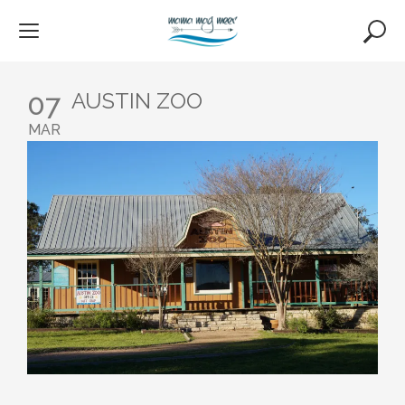
Skip
to
content
07
AUSTIN ZOO
MAR