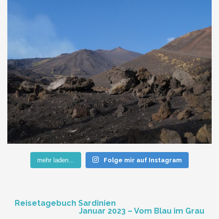
mehr laden...
Folge mir auf Instagram
Post
Reisetagebuch Sardinien
Januar 2023 – Vom Blau im Grau
navigation