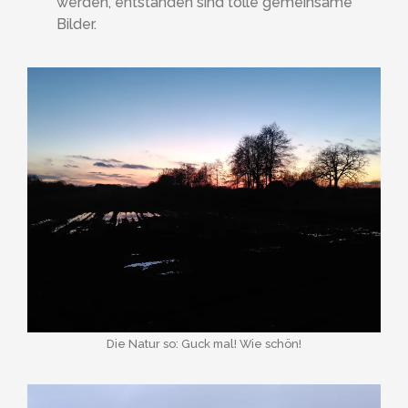
werden, entstanden sind tolle gemeinsame
Bilder.
Die Natur so: Guck mal! Wie schön!