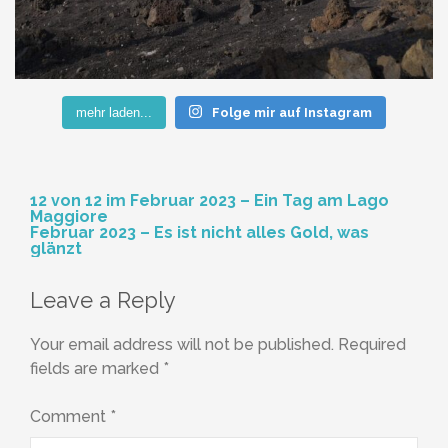
mehr laden...
Folge mir auf Instagram
Post
12 von 12 im Februar 2023 – Ein Tag am Lago
Maggiore
navigation
Februar 2023 – Es ist nicht alles Gold, was
glänzt
Leave a Reply
Your email address will not be published.
Required
fields are marked
*
Comment
*