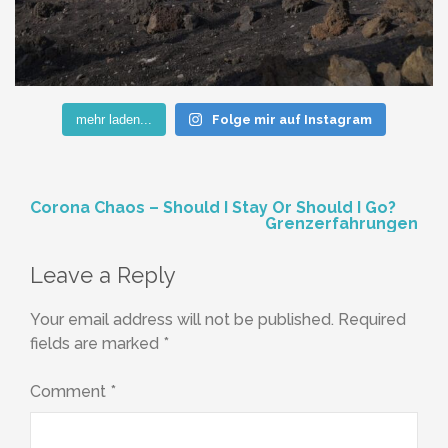
mehr laden...
Folge mir auf Instagram
Post
Corona Chaos – Should I Stay Or Should I Go?
Grenzerfahrungen
navigation
Leave a Reply
Your email address will not be published.
Required
fields are marked
*
Comment
*