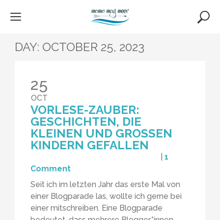
Skip
to
content
DAY:
OCTOBER 25, 2023
25
OCT
VORLESE-ZAUBER:
GESCHICHTEN, DIE
KLEINEN UND GROSSEN K
INDERN GEFALLEN
|
1
Comment
Seit ich im letzten Jahr das erste Mal von
einer Blogparade las, wollte ich gerne bei
einer mitschreiben. Eine Blogparade
bedeutet, dass mehrere Blogger*innen