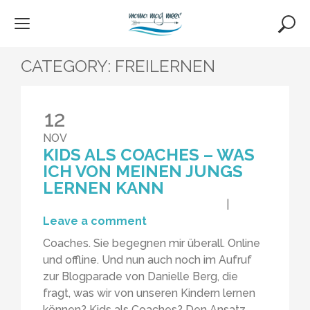
Skip
to
content
CATEGORY:
FREILERNEN
12
NOV
KIDS ALS COACHES – WAS
ICH VON MEINEN JUNGS
LERNEN KANN
|
Leave a comment
Coaches. Sie begegnen mir überall. Online
und offline. Und nun auch noch im Aufruf
zur Blogparade von Danielle Berg, die
fragt, was wir von unseren Kindern lernen
können? Kids als Coaches? Den Ansatz