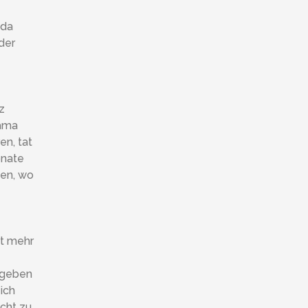
nda
der
z
Mama
en, tat
onate
fen, wo
ht mehr
fgeben
ich
echt zu