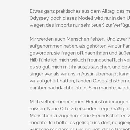
Etwas ganz praktisches aus dem Alltag, das mir
Odyssey, doch dieses Modell wird nur in den U
wegen des Imports nur sehr teuer) zur Verfüg
Mir werden auch Menschen fehlen. Und zwar M
aufgenommen haben, als gehörten wir zur Famil
geworden, sie fragen oft nach ihnen und äußer
Hill) fühle ich mich wirklich freundschaftlich v
es so gut, mich mit ihr auszutauschen, und o
länger war als wir uns in Austin überhaupt ka
wir aufgehört hatten, fanden Gesprächsthemen
darüber nachdachte, ob es Sinn machte, wiede
Mich selber immer neuen Herausforderungen z
missen. Neue Orte zu erkunden, regelmäßig et
Menschen zuzugehen, neue Freundschaften zu s
möchte. Ich hoffe, es gelingt uns dort, neugie
wünsche mir, dass es uns gelingt, diese Gewoh