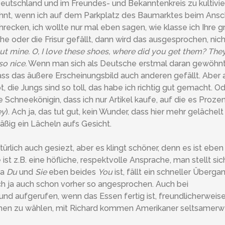
Deutschland und im Freundes- und Bekanntenkreis zu kultivie
ohnt, wenn ich auf dem Parkplatz des Baumarktes beim Ansc
recken, ich wollte nur mal eben sagen, wie klasse ich Ihre 
he oder die Frisur gefällt, dann wird das ausgesprochen, nich
cut mine. O, I love these shoes, where did you get them? The
so nice.
Wenn man sich als Deutsche erstmal daran gewöhnt
dass das äußere Erscheinungsbild auch anderen gefällt. Aber
, die Jungs sind so toll, das habe ich richtig gut gemacht. O
 Schneekönigin, dass ich nur Artikel kaufe, auf die es Prozen
ey
). Ach ja, das tut gut, kein Wunder, dass hier mehr gelächelt 
ßig ein Lächeln aufs Gesicht.
ürlich auch gesiezt, aber es klingt schöner, denn es ist eben
ist z.B. eine höfliche, respektvolle Ansprache, man stellt sic
da
Du
und
Sie
eben beides
You
ist, fällt ein schneller Überg
ich ja auch schon vorher so angesprochen. Auch bei
und aufgerufen, wenn das Essen fertig ist, freundlicherweis
amen zu wählen, mit Richard kommen Amerikaner seltsamerw