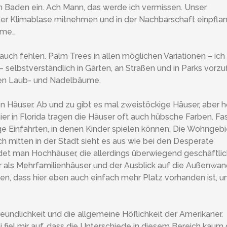
 Baden ein. Ach Mann, das werde ich vermissen. Unser
ner Klimablase mitnehmen und in der Nachbarschaft einpfla
leme…
auch fehlen. Palm Trees in allen möglichen Variationen – ich
– selbstverständlich in Gärten, an Straßen und in Parks vorzu
chen Laub- und Nadelbäume.
gen Häuser. Ab und zu gibt es mal zweistöckige Häuser, aber 
er in Florida tragen die Häuser oft auch hübsche Farben. Fas
ge Einfahrten, in denen Kinder spielen können. Die Wohngeb
ch mitten in der Stadt sieht es aus wie bei den Desperate
det man Hochhäuser, die allerdings überwiegend geschäftli
er als Mehrfamilienhäuser und der Ausblick auf die Außenwa
en, dass hier eben auch einfach mehr Platz vorhanden ist, 
eundlichkeit und die allgemeine Höflichkeit der Amerikaner.
fiel mir auf, dass die Unterschiede in diesem Bereich kaum 