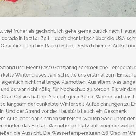
, viel früher als gedacht. Ich gehe gerne zurück nach Hause
gerade in letzter Zeit – doch eher kritisch über die USA schr
Gewohnheiten hier Raum finden. Deshalb hier ein Artikel über
 Strand und Meer. (Fast) Ganzjährig sommerliche Temperatu
 kalte Winter dieses Jahr schickte uns erstmal zum Einkaufe
eigentlich nicht mal lange, Klamotten. Aus allem, was lang
nd es war nicht nötig, für Nachschub zu sorgen. Bis wir da
Grad Celsius hatten. Also, ich genieße die Wärme und das Li
t so langsam der dunkelste Winter seit Aufzeichnungen zu E
in. Und der Strand vor der Haustür ist auch ein Geschenk.
m Auto, aber dann haben wir feinen, weißen Sand unter den
 runden das Bild ab. Wir nehmen Platz auf einer der vielen
ßen die Aussicht. Die Wassertemperaturen (18 Grad im Win