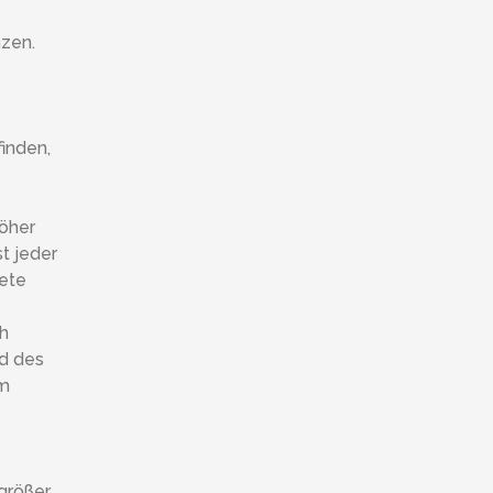
nzen.
finden,
höher
t jeder
iete
ch
nd des
um
größer