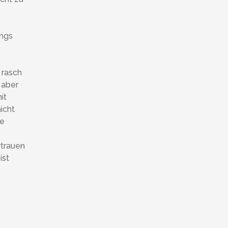
angs
 rasch
 aber
it
nicht
he
rtrauen
ist