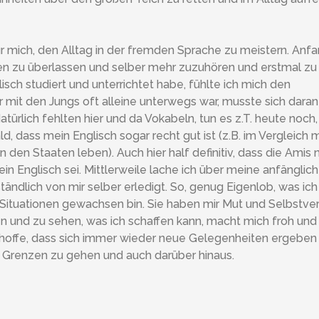
r mich, den Alltag in der fremden Sprache zu meistern. Anf
en zu überlassen und selber mehr zuzuhören und erstmal zu
isch studiert und unterrichtet habe, fühlte ich mich den
 mit den Jungs oft alleine unterwegs war, musste sich daran
türlich fehlten hier und da Vokabeln, tun es z.T. heute noch,
d, dass mein Englisch sogar recht gut ist (z.B. im Vergleich m
n den Staaten leben). Auch hier half definitiv, dass die Amis 
in Englisch sei. Mittlerweile lache ich über meine anfänglic
ndlich von mir selber erledigt. So, genug Eigenlob, was ich
en Situationen gewachsen bin. Sie haben mir Mut und Selbstve
und zu sehen, was ich schaffen kann, macht mich froh und 
 hoffe, dass sich immer wieder neue Gelegenheiten ergeben
 Grenzen zu gehen und auch darüber hinaus.