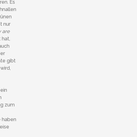
ren. Es
hnallen
grünen
t nur
y are
 hat,
 auch
der
te gibt
wird,
 ein
h
ang zum
e haben
eise