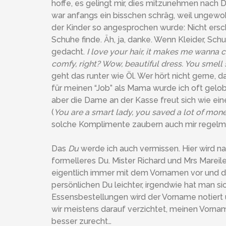
hoffe, es gelingt mir, dies mitzunehmen nach 
war anfangs ein bisschen schräg, weil ungew
der Kinder so angesprochen wurde: Nicht ersch
Schuhe finde. Äh, ja, danke. Wenn Kleider, Schu
gedacht.
I love your hair, it makes me wanna 
comfy, right? Wow, beautiful dress. You smell 
geht das runter wie Öl. Wer hört nicht gerne, 
für meinen “Job” als Mama wurde ich oft gelobt
aber die Dame an der Kasse freut sich wie eine
(
You are a smart lady, you saved a lot of mon
solche Komplimente zaubern auch mir regelmä
Das
Du
werde ich auch vermissen. Hier wird nat
formelleres Du. Mister Richard und Mrs Mareile 
eigentlich immer mit dem Vornamen vor und 
persönlichen Du leichter, irgendwie hat man s
Essensbestellungen wird der Vorname notiert 
wir meistens darauf verzichtet, meinen Vorn
besser zurecht…