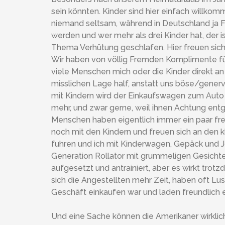
sein könnten. Kinder sind hier einfach willkomme
niemand seltsam, während in Deutschland ja Fa
werden und wer mehr als drei Kinder hat, der i
Thema Verhütung geschlafen. Hier freuen sich
Wir haben von völlig Fremden Komplimente fü
viele Menschen mich oder die Kinder direkt an
misslichen Lage half, anstatt uns böse/gene
mit Kindern wird der Einkaufswagen zum Auto 
mehr, und zwar gerne, weil ihnen Achtung entg
Menschen haben eigentlich immer ein paar freu
noch mit den Kindern und freuen sich an den 
fuhren und ich mit Kinderwagen, Gepäck und J
Generation Rollator mit grummeligen Gesichtern
aufgesetzt und antrainiert, aber es wirkt tro
sich die Angestellten mehr Zeit, haben oft Lus
Geschäft einkaufen war und laden freundlich
Und eine Sache können die Amerikaner wirklich 