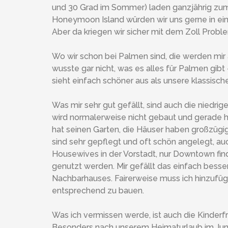
und 30 Grad im Sommer) laden ganzjährig zum
Honeymoon Island würden wir uns gerne in ei
Aber da kriegen wir sicher mit dem Zoll Prob
Wo wir schon bei Palmen sind, die werden mir 
wusste gar nicht, was es alles für Palmen gibt 
sieht einfach schöner aus als unsere klassis
Was mir sehr gut gefällt, sind auch die niedri
wird normalerweise nicht gebaut und gerade hi
hat seinen Garten, die Häuser haben großzügi
sind sehr gepflegt und oft schön angelegt, au
Housewives in der Vorstadt, nur Downtown fin
genutzt werden. Mir gefällt das einfach bess
Nachbarhauses. Fairerweise muss ich hinzufüg
entsprechend zu bauen.
Was ich vermissen werde, ist auch die Kinderfr
Besonders nach unserem Heimaturlaub im Juni 