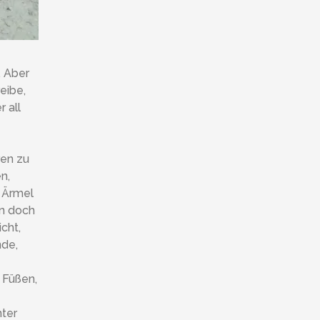
. Aber
eibe,
 all
ren zu
n,
e Ärmel
nn doch
cht,
nde,
 Füßen,
ter