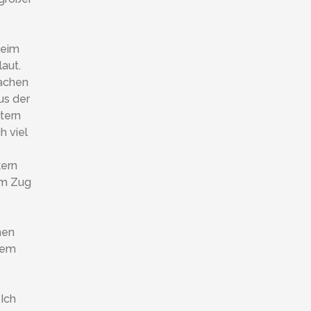
beim
aut.
rachen
us der
tern
h viel
kern
em Zug
men
hrem
 Ich