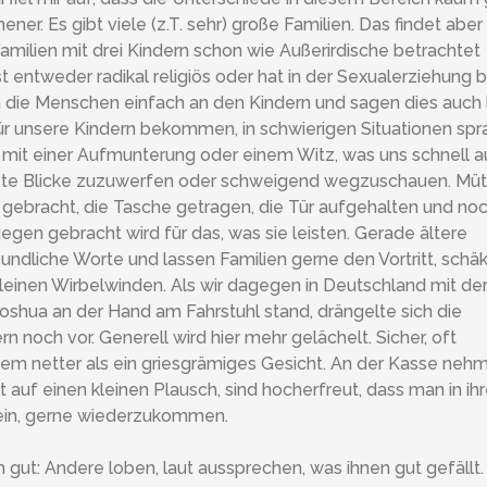
ner. Es gibt viele (z.T. sehr) große Familien. Das findet aber
milien mit drei Kindern schon wie Außerirdische betrachtet
st entweder radikal religiös oder hat in der Sexualerziehung 
 die Menschen einfach an den Kindern und sagen dies auch l
r unsere Kindern bekommen, in schwierigen Situationen sp
 mit einer Aufmunterung oder einem Witz, was uns schnell a
rvte Blicke zuzuwerfen oder schweigend wegzuschauen. Müt
gebracht, die Tasche getragen, die Tür aufgehalten und noc
egen gebracht wird für das, was sie leisten. Gerade ältere
ndliche Worte und lassen Familien gerne den Vortritt, schä
kleinen Wirbelwinden. Als wir dagegen in Deutschland mit d
oshua an der Hand am Fahrstuhl stand, drängelte sich die
 noch vor. Generell wird hier mehr gelächelt. Sicher, oft
tzdem netter als ein griesgrämiges Gesicht. An der Kasse neh
t auf einen kleinen Plausch, sind hocherfreut, dass man in i
 ein, gerne wiederzukommen.
gut: Andere loben, laut aussprechen, was ihnen gut gefällt.