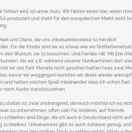
 fehlen wird, ist unser Auto. Wir fahren einen Van, einen Ho
SA produziert und steht für den europäischen Markt nicht (o
ung.
ark und Diane, die uns unbekannterweise so herzlich
ie. Für die Kinder sind sie so etwas wie ein Großelternersat
n den Wunsch, sie zu besuchen. Und Familie Hill. Mit Erin (
erbunden. Als wir z.B. während unserer Hurrikanferien dort war
bwohl wir uns fünf Monate nicht gesehen hatten (was zwei M
nnten, bevor wir weggingen) konnten wir direkt wieder anknüp
 und hatten solchen Spaß miteinander, dass ich schon fast
r nach Austin zurückzuziehen.
u stellen ist zwar anstrengend, dennoch möchte ich es nic
was zu unternehmen, offen sein für Anderes, auf fremde
chließen sind Dinge, die ich auch in Deutschland nicht au
rig zu bleiben. Unbekanntes gibt es auch zuhause genug, und 
nheiten über den großen Teich zu retten und im Alltag aufr