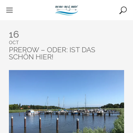
Skip
to
content
16
OCT
PREROW – ODER: IST DAS
SCHÖN HIER!